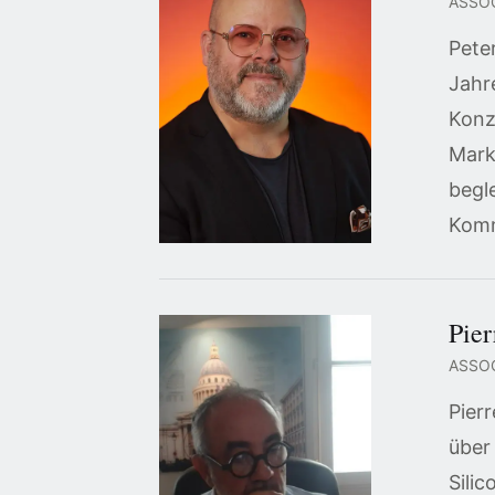
ASSO
Pete
Jahr
Konz
Mark
begl
Komm
Pier
ASSOC
Pier
über
Sili