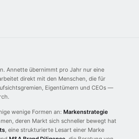
in. Annette übernimmt pro Jahr nur eine
beitet direkt mit den Menschen, die für
Aufsichtsgremien, Eigentümern und CEOs —
rch.
nige wenige Formen an:
Markenstrategie
hmen, deren Markt sich schneller bewegt hat
ts
, eine strukturierte Lesart einer Marke
 und
M&A Brand Diligence
, die Beratung von