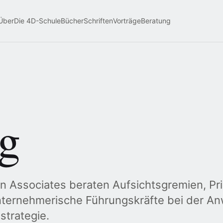
Über
Die 4D-Schule
Bücher
Schriften
Vorträge
Beratung
g
n Associates beraten Aufsichtsgremien, Pri
nternehmerische Führungskräfte bei der 
trategie.